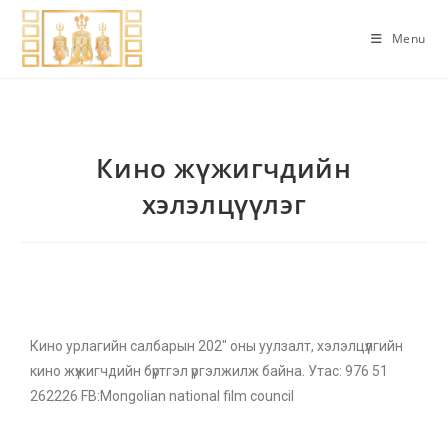
Menu
Кино жүжигчдийн
хэлэлцүүлэг
Кино урлагийн салбарын 202″ оны уулзалт, хэлэлцүүлгийн
кино жүжигчдийн бүртгэл үргэлжилж байна. Утас: 976 51
262226 FB:Mongolian national film council