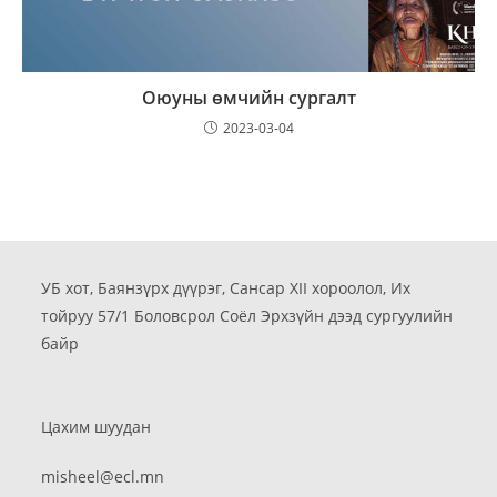
Оюуны өмчийн сургалт
2023-03-04
УБ хот, Баянзүрх дүүрэг, Сансар XII хороолол, Их
тойруу 57/1 Боловсрол Соёл Эрхзүйн дээд сургуулийн
байр
Цахим шуудан
misheel@ecl.mn