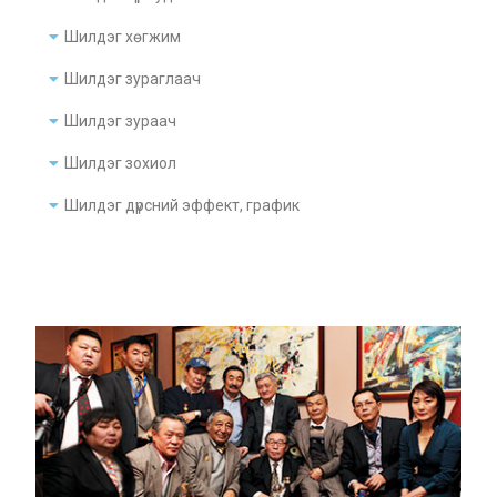
Шилдэг хөгжим
Шилдэг зураглаач
Шилдэг зураач
Шилдэг зохиол
Шилдэг дүрсний эффект, график