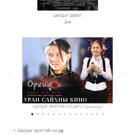
ШИЛДЭГ ДЕБЮТ
Дэв
ШИЛДЭГ ЭМЭГТЭЙ ГОЛ ДҮР А. Орхонтуул
Шилдэг эрэгтэй гол дүр