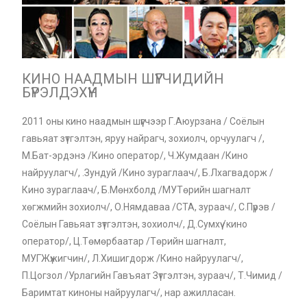
КИНО НААДМЫН ШҮҮГЧИДИЙН
БҮРЭЛДЭХҮҮН
2011 оны кино наадмын шүүгчээр Г.Аюурзана / Соёлын
гавьяат зүтгэлтэн, яруу найрагч, зохиолч, орчуулагч /,
М.Бат-эрдэнэ /Кино оператор/, Ч.Жумдаан /Кино
найруулагч/, .Зундуй /Кино зураглаач/, Б.Лхагвадорж /
Кино зураглаач/, Б.Мөнхболд /МУТөрийн шагналт
хөгжмийн зохиолч/, О.Нямдаваа /СТА, зураач/, С.Пүрэв /
Соёлын Гавьяат зүтгэлтэн, зохиолч/, Д.Сумхүү /кино
оператор/, Ц.Төмөрбаатар /Төрийн шагналт,
МУГЖүжигчин/, Л.Хишигдорж /Кино найруулагч/,
П.Цогзол /Урлагийн Гавъяат Зүтгэлтэн, зураач/, Т.Чимид /
Баримтат киноны найруулагч/, нар ажилласан.