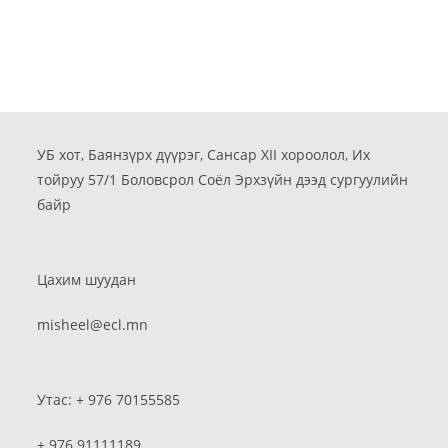
УБ хот, Баянзүрх дүүрэг, Сансар XII хороолол, Их
тойруу 57/1 Боловсрол Соёл Эрхзүйн дээд сургуулийн
байр
Цахим шуудан
misheel@ecl.mn
Утас: + 976 70155585
+ 976 91111189