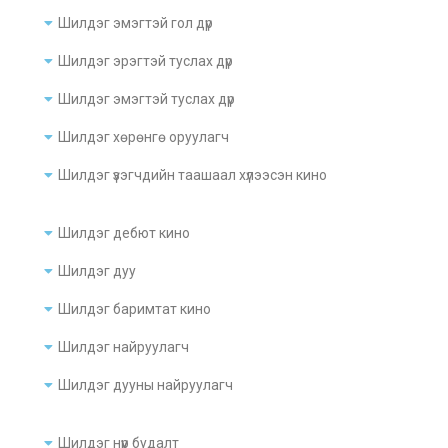
Шилдэг эмэгтэй гол дүр
Шилдэг эрэгтэй туслах дүр
Шилдэг эмэгтэй туслах дүр
Шилдэг хөрөнгө оруулагч
Шилдэг үзэгчдийн таашаал хүлээсэн кино
Шилдэг дебют кино
Шилдэг дуу
Шилдэг баримтат кино
Шилдэг найруулагч
Шилдэг дууны найруулагч
Шилдэг нүүр будалт