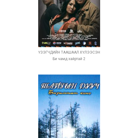
ҮЗЭГЧДИЙН ТААШААЛ ХҮЛЭЭСЭН
Би чамд хайртай 2