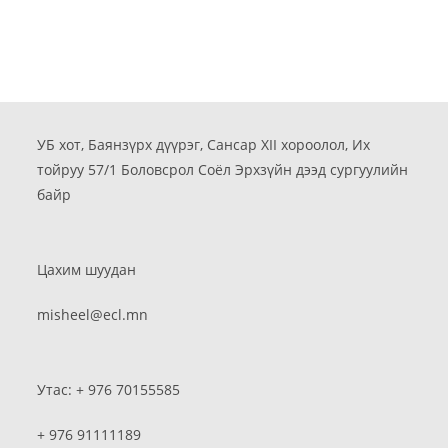
УБ хот, Баянзүрх дүүрэг, Сансар XII хороолол, Их
тойруу 57/1 Боловсрол Соёл Эрхзүйн дээд сургуулийн
байр
Цахим шуудан
misheel@ecl.mn
Утас: + 976 70155585
+ 976 91111189