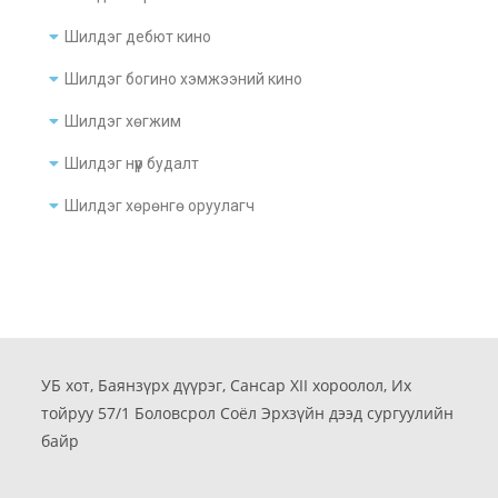
Шилдэг дебют кино
Шилдэг богино хэмжээний кино
Шилдэг хөгжим
Шилдэг нүүр будалт
Шилдэг хөрөнгө оруулагч
УБ хот, Баянзүрх дүүрэг, Сансар XII хороолол, Их
тойруу 57/1 Боловсрол Соёл Эрхзүйн дээд сургуулийн
байр