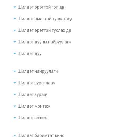
Шилдэг эрэгтэй гол дүр
Шилдэг эмэгтэй туслах дүр
Шилдэг эрэгтэй туслах дүр
Шилдэг дууны найруулагч
Шилдэг дуу
Шилдэг найруулагч
Шилдэг зураглаач
Шилдэг зураач
Шилдэг монтаж
Шилдэг зохиол
Шилдэг баримтат кино