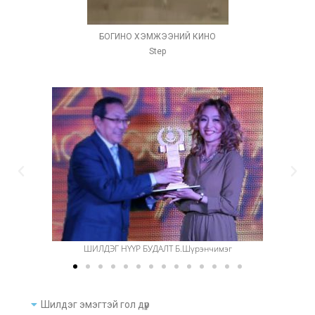
БОГИНО ХЭМЖЭЭНИЙ КИНО
Step
ШИЛДЭГ НҮҮР БУДАЛТ Б.Шүрэнчимэг
Шилдэг эмэгтэй гол дүр