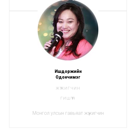
Ишдоржийн
Одончимэг
ЖҮЖИГЧИН
ГИШҮҮН
Монгол улсын гавьяат жүжигчин