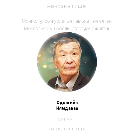
ЖИНХЭНЭ ГИШҮҮН
Монгол улсын урлагын гавъяат зүтгэлтэн,
Монгол улсын соёлын тэргүүний ажилтан
Одонгийн
Нямдаваа
ЗУРААЧ
ЖИНХЭНЭ ГИШҮҮН