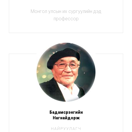
Монгол улсын их сургуулийн дэд
профессор
Бадамсүрэнгийн
Нагнайдорж
НАЙРУУЛАГЧ