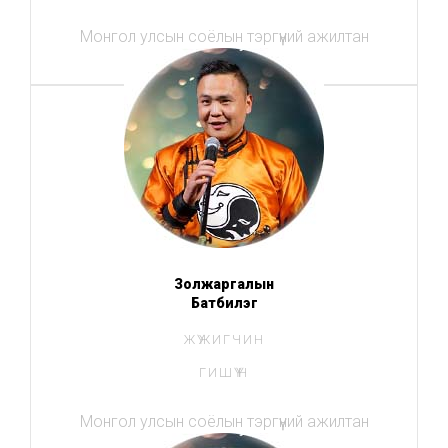
Монгол улсын соёлын тэргүүний ажилтан
Золжаргалын
Батбилэг
ЖҮЖИГЧИН
ГИШҮҮН
Монгол улсын соёлын тэргүүний ажилтан