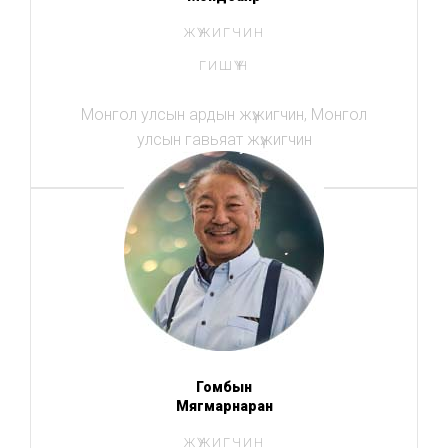
ЖҮЖИГЧИН
ГИШҮҮН
Монгол улсын ардын жүжигчин, Монгол
улсын гавьяат жүжигчин
Гомбын
Мягмарнаран
ЖҮЖИГЧИН