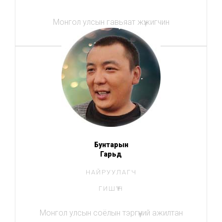
Монгол улсын гавьяат жүжигчин
Бунтарын
Гарьд
НАЙРУУЛАГЧ
ГИШҮҮН
Монгол улсын соёлын тэргүүний ажилтан