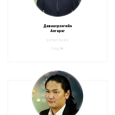
Даваасүрэнгийн
Ангараг
ЗУРАГЛААЧ
ГИШҮҮН