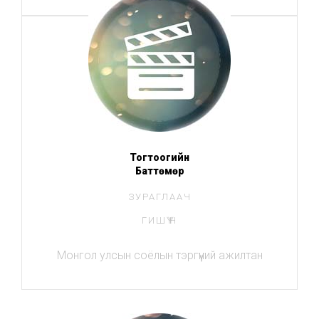
Тогтоогийн
Баттөмөр
ЗУРАГЛААЧ
ГИШҮҮН
Монгол улсын соёлын тэргүүний ажилтан