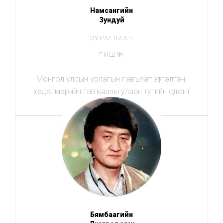
Намсангийн
Зундуй
ЗУРАГЛААЧ
ГИШҮҮН
Монгол улсын урлагын гавъяат зүтгэлтэн,
хөдөлмөрийн гавъяаны улаан тугийн одонт
Бямбаагийн