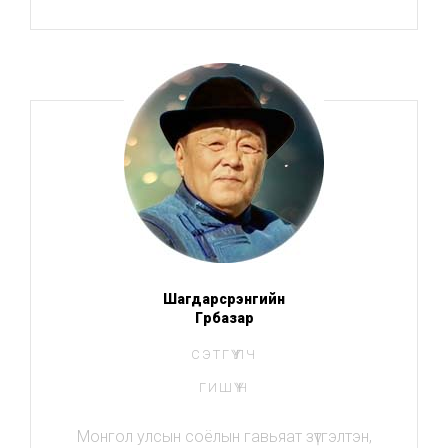
Шагдарсүрэнгийн
Гүрбазар
СЭТГҮҮЛЧ
ГИШҮҮН
Монгол улсын соёлын гавьяат зүтгэлтэн,