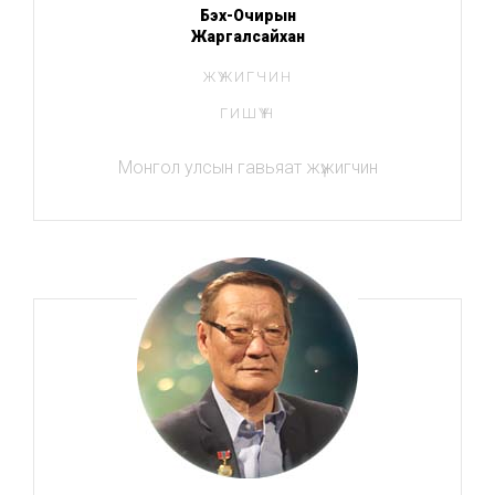
Бэх-Очирын
Жаргалсайхан
ЖҮЖИГЧИН
ГИШҮҮН
Монгол улсын гавьяат жүжигчин