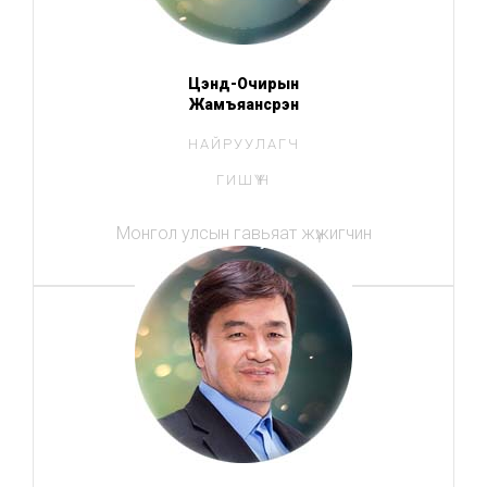
Цэнд-Очирын
Жамъяансүрэн
НАЙРУУЛАГЧ
ГИШҮҮН
Монгол улсын гавьяат жүжигчин