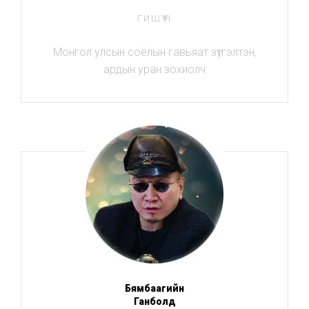
ГИШҮҮН
Монгол улсын соёлын гавьяат зүтгэлтэн,
ардын уран зохиолч
Бямбаагийн
Ганболд