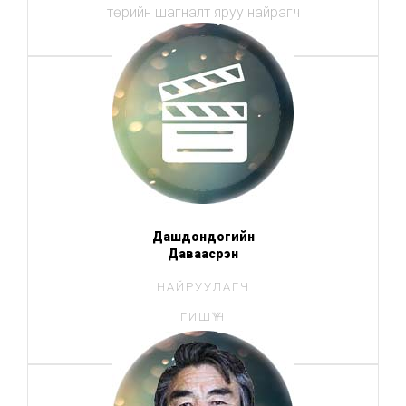
төрийн шагналт яруу найрагч
Дашдондогийн
Даваасүрэн
НАЙРУУЛАГЧ
ГИШҮҮН