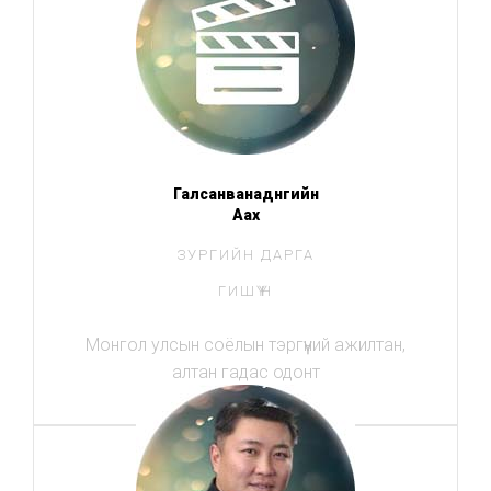
Галсанванаднгийн
Аахүү
ЗУРГИЙН ДАРГА
ГИШҮҮН
Монгол улсын соёлын тэргүүний ажилтан,
алтан гадас одонт