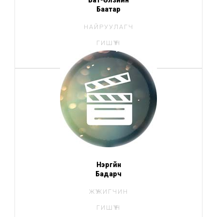
Бат-Өлзийн
Баатар
НАЙРУУЛАГЧ
ГИШҮҮН
Нэргүйн
Бадарч
ЖҮЖИГЧИН
ГИШҮҮН