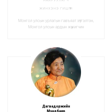
НАЙРУУЛАГЧ
ЖИНХЭНЭ ГИШҮҮН
Монгол улсын урлагын гавъяат зүтгэлтэн,
Монгол улсын ардын жүжигчин
Дагвадоржийн
Мэндбаяр