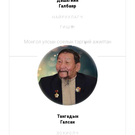
Дашхүүгийн
Галбаяр
НАЙРУУЛАГЧ
ГИШҮҮН
Монгол улсын соёлын тэргүүний ажилтан
Тангадын
Галсан
ЗОХИОЛЧ