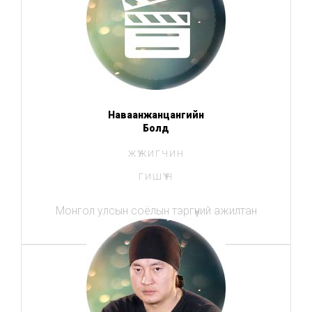
Наваанжанцангийн
Болд
ЖҮЖИГЧИН
ГИШҮҮН
Монгол улсын соёлын тэргүүний ажилтан