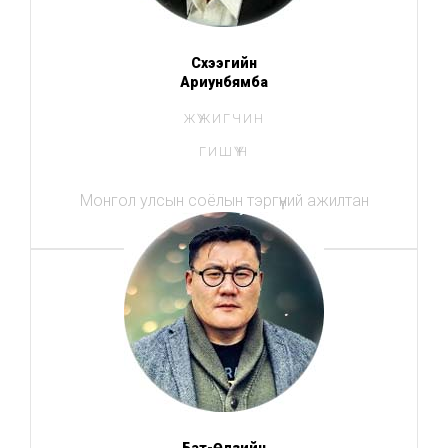
Сүхээгийн
Ариунбямба
ЖҮЖИГЧИН
ГИШҮҮН
Монгол улсын соёлын тэргүүний ажилтан