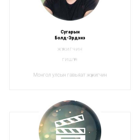
Сугарын
Болд-Эрдэнэ
ЖҮЖИГЧИН
ГИШҮҮН
Монгол улсын гавьяат жүжигчин