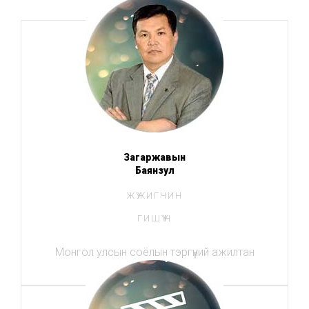
Загаржавын
Баянзул
ЖҮЖИГЧИН
ГИШҮҮН
Монгол улсын соёлын тэргүүний ажилтан