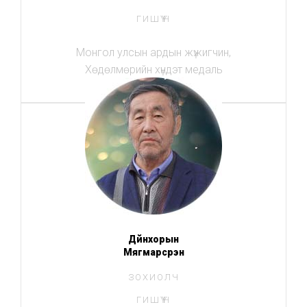
ГИШҮҮН
Монгол улсын ардын жүжигчин,
Хөдөлмөрийн хүндэт медаль
Дүйнхорын
Мягмарсүрэн
ЗОХИОЛЧ
ГИШҮҮН