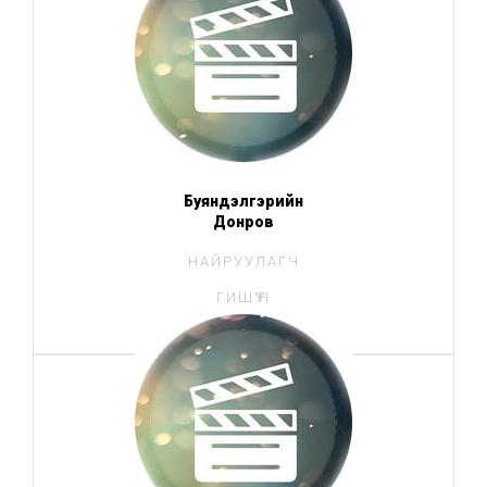
Буяндэлгэрийн
Донров
НАЙРУУЛАГЧ
ГИШҮҮН