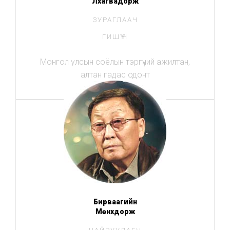
Лхагвадорж
ЗУРАГЛААЧ
ГИШҮҮН
Монгол улсын соёлын тэргүүний ажилтан,
алтан гадас одонт
Бирваагийн
Мөнхдорж