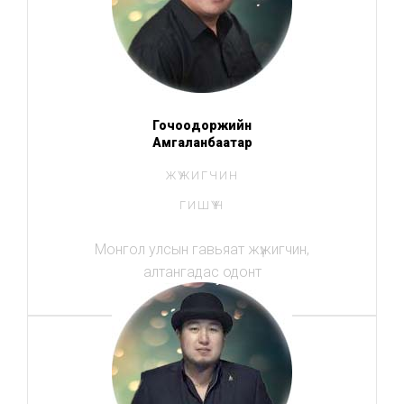
Гочоодоржийн
Амгаланбаатар
ЖҮЖИГЧИН
ГИШҮҮН
Монгол улсын гавьяат жүжигчин,
алтангадас одонт