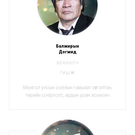
Балжирын
Догмид
ЗОХИОЛЧ
ГИШҮҮН
Монгол улсын соёлын гавьяат зүтгэлтэн,
төрийн соёрхолт, ардын уран зохиолч