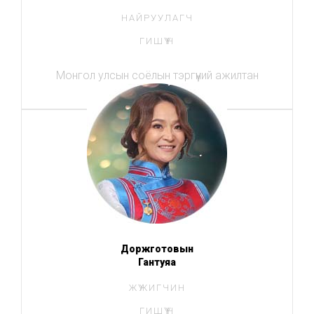
НАЙРУУЛАГЧ
ГИШҮҮН
Монгол улсын соёлын тэргүүний ажилтан
Доржготовын
Гантуяа
ЖҮЖИГЧИН
ГИШҮҮН