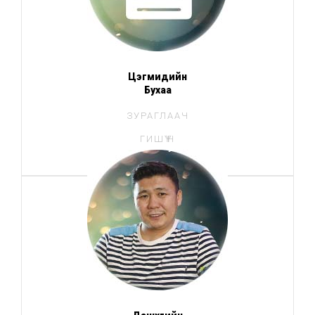
Цэгмидийн
Бухаа
ЗУРАГЛААЧ
ГИШҮҮН