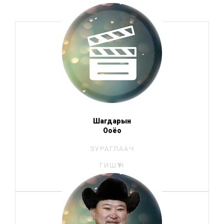
Шагдарын
Ооёо
ЗУРАГЛААЧ
ГИШҮҮН