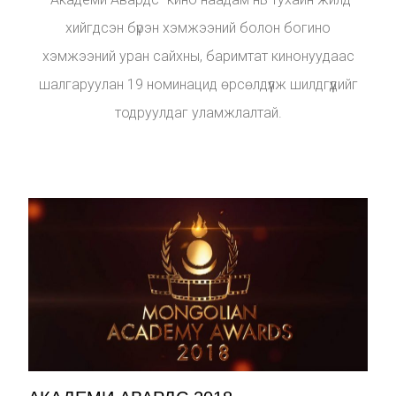
хийгдсэн бүрэн хэмжээний болон богино
хэмжээний уран сайхны, баримтат кинонуудаас
шалгаруулан 19 номинацид өрсөлдүүлж шилдгүүдийг
тодруулдаг уламжлалтай.