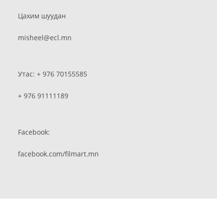
Цахим шуудан
misheel@ecl.mn
Утас: + 976 70155585
+ 976 91111189
Facebook:
facebook.com/filmart.mn
Copyright Монголын үндэсний кино урлагийн академи