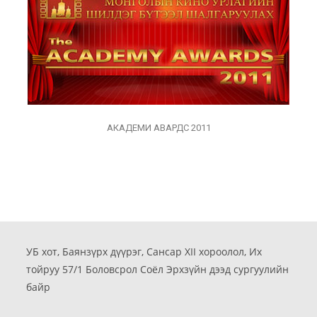
АКАДЕМИ АВАРДС 2011
УБ хот, Баянзүрх дүүрэг, Сансар XII хороолол, Их
тойруу 57/1 Боловсрол Соёл Эрхзүйн дээд сургуулийн
байр