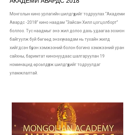
АКАДЕМИ АВАРДС 2018
Монголын кино урлагийн шилдгүүдийг тодруулах “Академи
Авардс -2018” кино наадам “Зайсан Хилл цогцолборт”
боллоо. Тус наадмыг энэ жил долоо дахь удаагаа зохион
байгуулж буй бөгөөд энэхүү наадам нь тухайн жилд
хийгдсэн бүрэн хэмжээний болон богино хэмжээний уран
сайхны, баримтат кинонуудаас шалгаруулан 19
номинацид өрсөлдүүлж шилдгүүдийг тодруулдаг
уламжлалтай.