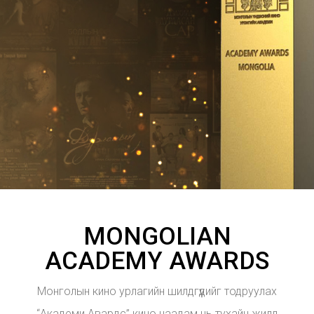
MONGOLIAN
ACADEMY AWARDS
Монголын кино урлагийн шилдгүүдийг тодруулах
“Академи Авардс” кино наадам нь тухайн жилд